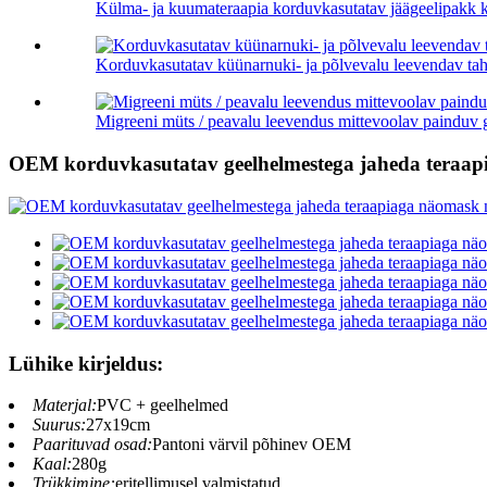
Külma- ja kuumateraapia korduvkasutatav jäägeelipakk ka
Korduvkasutatav küünarnuki- ja põlvevalu leevendav tahke
Migreeni müts / peavalu leevendus mittevoolav painduv g
OEM korduvkasutatav geelhelmestega jaheda teraapi
Lühike kirjeldus:
Materjal:
PVC + geelhelmed
Suurus:
27x19cm
Paarituvad osad:
Pantoni värvil põhinev OEM
Kaal:
280g
Trükkimine:
eritellimusel valmistatud