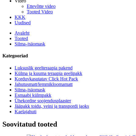
Video
Ettevõtte video
Tooted Video
KKK
Uudised
Avaleht
Tooted
Silma-/näomask
Kategooriad
Luksuslik geelteraapia pakend
Külma ja kuuma teraapia geelipakk
Korduvkasutatav Click Hot Pack
Jahutusmatt/lemmikloomamatt
Silma-/näomask
Esmaabi külmpakk
Ühekordne soojendusplaaster
Jääpakk toidu, veini ja transpordi jaoks
Kaelajahuti
Soovitatud tooted