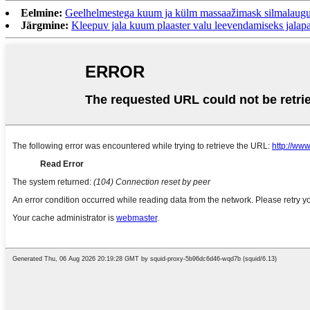
Eelmine:
Geelhelmestega kuum ja külm massaažimask silmalaugudel
Järgmine:
Kleepuv jala kuum plaaster valu leevendamiseks jalapad