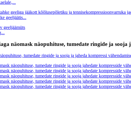
elale,...
 geeljäätis...
...
aga näomask näopuhituse, tumedate ringide ja sooja 