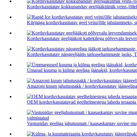
Korduvkasutatav kokkupandav geeljääkülmik veini-/õlle
Kiirjääga korduvkasutatav geel veini/õlle jahutamiseks, 
Korduvkasutatav geeljääkott kattekilega põlvevalu leeven
Korduvkasutatav näogeeljäätis tarkusehammaste jaoks, T
Ümarad kuuma ja külma geeliga jääpakid, korduvkasutata
Amazoni kuum jahutuspakk / korduvkasutatav jäägeelipa
OEM korduvkasutatavad geelhelmestega laheda teraapia 
Vastupidav geeliga jahutusmatt / kaasaskantav suvine mug