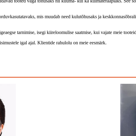
uudavad tooted väga tõhusaks nii kuuma- kui ka külmateraapiaks. See 
rduvkasutatavaks, mis muudab need kulutõhusaks ja keskkonnasõbraliku
eaegse tarnimise, isegi kiireloomulise saatmise, kui vajate meie tooteid 
üsimustele igal ajal. Klientide rahulolu on meie eesmärk.