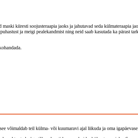
maski kiiresti soojusteraapia jaoks ja jahutavad seda külmateraapia ja
astust ja meigi pealekandmist ning neid saab kasutada ka pärast tarkus
 kohandada.
e võimaldab teil külma- või kuumaravi ajal liikuda ja oma igapäevasei