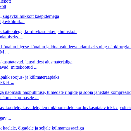
kott
sügavkülmik...
damiseks ...
M ...
vad, mittekootud ...
kk H ...
näomask punasele ...
av ...