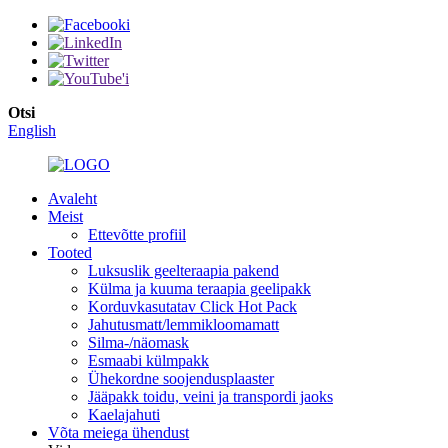
Otsi
English
Avaleht
Meist
Ettevõtte profiil
Tooted
Luksuslik geelteraapia pakend
Külma ja kuuma teraapia geelipakk
Korduvkasutatav Click Hot Pack
Jahutusmatt/lemmikloomamatt
Silma-/näomask
Esmaabi külmpakk
Ühekordne soojendusplaaster
Jääpakk toidu, veini ja transpordi jaoks
Kaelajahuti
Võta meiega ühendust