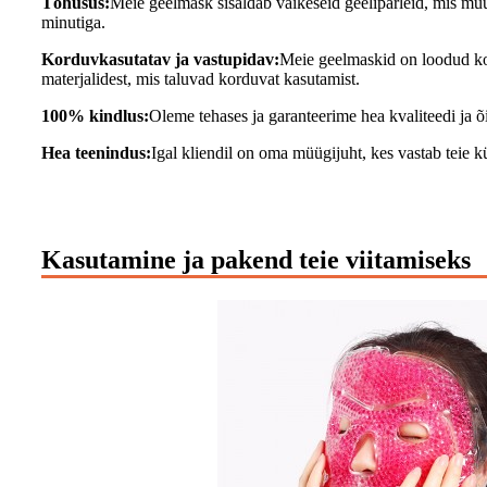
Tõhusus:
Meie geelmask sisaldab väikeseid geelipärleid, mis m
minutiga.
Korduvkasutatav ja vastupidav:
Meie geelmaskid on loodud ko
materjalidest, mis taluvad korduvat kasutamist.
100% kindlus:
Oleme tehases ja garanteerime hea kvaliteedi ja õig
Hea teenindus:
Igal kliendil on oma müügijuht, kes vastab teie k
Kasutamine ja pakend teie viitamiseks