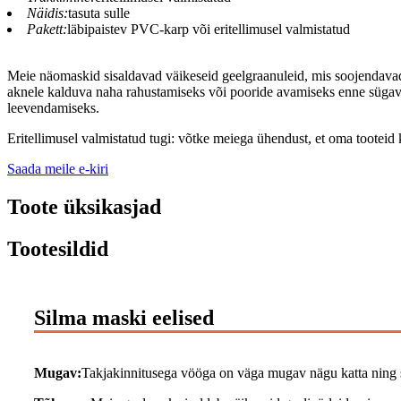
Näidis:
tasuta sulle
Pakett:
läbipaistev PVC-karp või eritellimusel valmistatud
Meie näomaskid sisaldavad väikeseid geelgraanuleid, mis soojendavad 
aknele kalduva naha rahustamiseks või pooride avamiseks enne sügavpuh
leevendamiseks.
Eritellimusel valmistatud tugi: võtke meiega ühendust, et oma tooteid
Saada meile e-kiri
Toote üksikasjad
Tootesildid
Silma maski eelised
Mugav:
Takjakinnitusega vööga on väga mugav nägu katta ning se