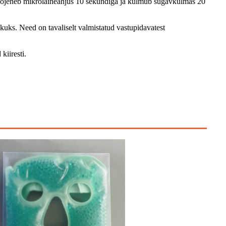
soojeneb mikrolaineahjus 10 sekundiga ja külmub sügavkülmas 20
ks. Need on tavaliselt valmistatud vastupidavatest
kiiresti.