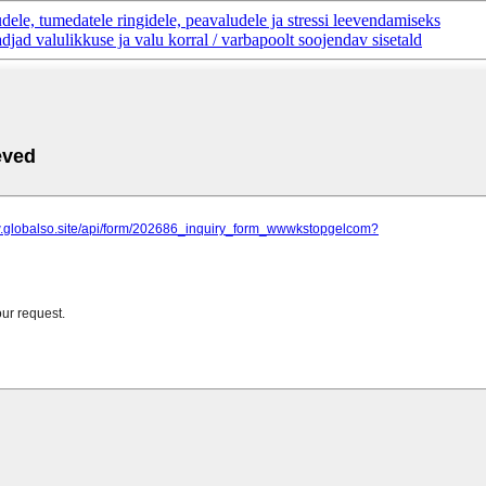
e, tumedatele ringidele, peavaludele ja stressi leevendamiseks
jad valulikkuse ja valu korral / varbapoolt soojendav sisetald