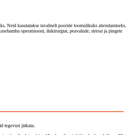
oks. Neid kasutatakse tavaliselt pooride loomulikuks ahendamiseks,
ehamba operatsiooni, ilukirurgiat, peavalude, stressi ja pingete
d tegevusi jätkata.