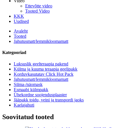
Video
Ettevõtte video
Tooted Video
KKK
Uudised
Avaleht
Tooted
Jahutusmatt/lemmikloomamatt
Kategooriad
Luksuslik geelteraapia pakend
Külma ja kuuma teraapia geelipakk
Korduvkasutatav Click Hot Pack
Jahutusmatt/lemmikloomamatt
Silma-/näomask
Esmaabi külmpakk
Ühekordne soojendusplaaster
Jääpakk toidu, veini ja transpordi jaoks
Kaelajahuti
Soovitatud tooted