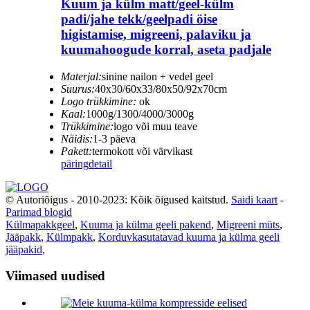
Kuum ja külm matt/geel-külm
padi/jahe tekk/geelpadi öise
higistamise, migreeni, palaviku ja
kuumahoogude korral, aseta padjale
Materjal:
sinine nailon + vedel geel
Suurus:
40x30/60x33/80x50/92x70cm
Logo trükkimine:
ok
Kaal:
1000g/1300/4000/3000g
Trükkimine:
logo või muu teave
Näidis:
1-3 päeva
Pakett:
termokott või värvikast
päring
detail
© Autoriõigus - 2010-2023: Kõik õigused kaitstud.
Saidi kaart
-
Parimad blogid
Külmapakkgeel
,
Kuuma ja külma geeli pakend
,
Migreeni müts
,
Jääpakk
,
Külmpakk
,
Korduvkasutatavad kuuma ja külma geeli
jääpakid
,
Viimased uudised