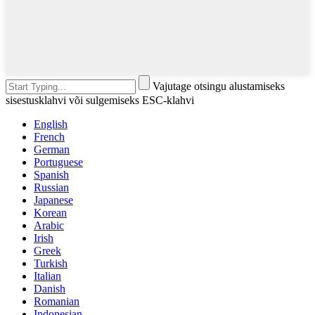
Vajutage otsingu alustamiseks
sisestusklahvi või sulgemiseks ESC-klahvi
English
French
German
Portuguese
Spanish
Russian
Japanese
Korean
Arabic
Irish
Greek
Turkish
Italian
Danish
Romanian
Indonesian