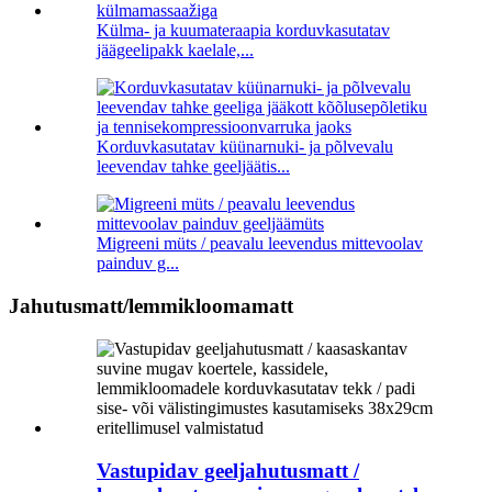
Külma- ja kuumateraapia korduvkasutatav
jäägeelipakk kaelale,...
Korduvkasutatav küünarnuki- ja põlvevalu
leevendav tahke geeljäätis...
Migreeni müts / peavalu leevendus mittevoolav
painduv g...
Jahutusmatt/lemmikloomamatt
Vastupidav geeljahutusmatt /