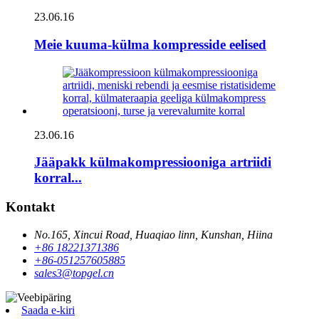
23.06.16
Meie kuuma-külma kompresside eelised
23.06.16
Jääpakk külmakompressiooniga artriidi
korral...
Kontakt
No.165, Xincui Road, Huaqiao linn, Kunshan, Hiina
+86 18221371386
+86-051257605885
sales3@topgel.cn
Saada e-kiri