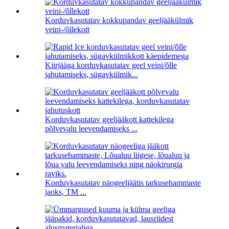
Korduvkasutatav kokkupandav geeljääkülmik
veini-/õllekott
Kiirjääga korduvkasutatav geel veini/õlle
jahutamiseks, sügavkülmik...
Korduvkasutatav geeljääkott kattekilega
põlvevalu leevendamiseks ...
Korduvkasutatav näogeeljäätis tarkusehammaste
jaoks, TM ...