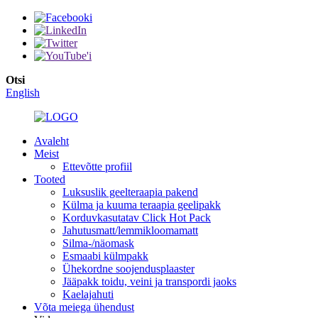
Otsi
English
Avaleht
Meist
Ettevõtte profiil
Tooted
Luksuslik geelteraapia pakend
Külma ja kuuma teraapia geelipakk
Korduvkasutatav Click Hot Pack
Jahutusmatt/lemmikloomamatt
Silma-/näomask
Esmaabi külmpakk
Ühekordne soojendusplaaster
Jääpakk toidu, veini ja transpordi jaoks
Kaelajahuti
Võta meiega ühendust