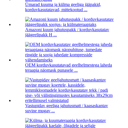
Ümarad kuuma ja külma geeliga jääpakid,
korduvkasutatavad, mittekootud ...
Amazoni kuum jahutuspakk / korduvkasutatav
jäägeelipakk H ...
OEM korduvkasutatavad geelhelmestega laheda
teraapia näomask punasele ...
Vastupidav geeliga jahutusmatt / kaasaskantav
suvine mugav ...