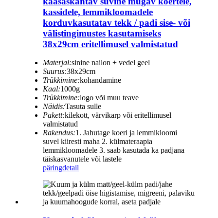
kaasaskantav suvine mugav koertele,
kassidele, lemmikloomadele
korduvkasutatav tekk / padi sise- või
välistingimustes kasutamiseks
38x29cm eritellimusel valmistatud
Materjal:
sinine nailon + vedel geel
Suurus:
38x29cm
Trükkimine:
kohandamine
Kaal:
1000g
Trükkimine:
logo või muu teave
Näidis:
Tasuta sulle
Pakett:
kilekott, värvikarp või eritellimusel
valmistatud
Rakendus:
1. Jahutage koeri ja lemmikloomi
suvel kiiresti maha 2. külmateraapia
lemmikloomadele 3. saab kasutada ka padjana
täiskasvanutele või lastele
päring
detail